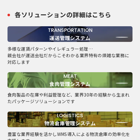
各ソリューションの詳細はこちら
TRANSPORTATION
運送管理システム
多様な運賃パターンやイレギュラー処理…
親会社が運送会社だからこそわかる
業界特有の煩雑な業務に
対応します
MEAT
食肉管理システム
食肉製品の在庫や利益管理など、
業界30年の経験から生まれ
たパッケージ
ソリューションです
LOGISTICS
物流倉庫管理システム
豊富な業界経験を活かし
WMS導入による物流倉庫の効率化を