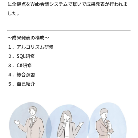
に全拠点をWeb会議システムで繋いで成果発表が行われま
した。
～成果発表の構成～
１．アルゴリズム研修
２．SQL研修
３．C#研修
４．総合演習
５．自己紹介