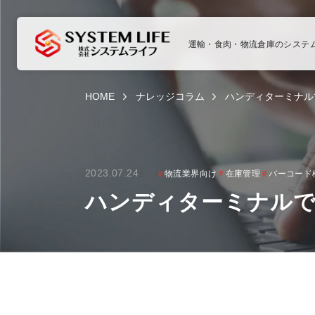
運輸・食肉・物流倉庫のシステ
HOME
ナレッジコラム
ハンディターミナル
2023.07.24
＃
物流業界向け
＃
在庫管理
＃
バーコード
ハンディターミナルで