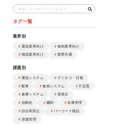
タグ一覧
業界別
＃
運送業界向け
＃
食肉業界向け
＃
物流業界向け
＃
業界共通
課題別
＃
運送システム
＃
デジタコ・日報
＃
配車
＃
食肉システム
＃
不定貫
＃
倉庫システム
＃
受発注
＃
自動化
＃
棚卸
＃
在庫管理
＃
誤出荷防止
＃
バーコード検品
＃
原価管理